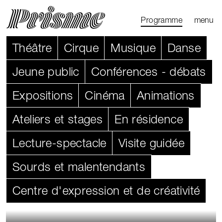
Ouvrir l
Fermer 
Programme
menu
Programme
Agenda
Le Mag
Théâtre
Cirque
Musique
Danse
Les parcours
Jeune public
Conférences - débats
Productions
Expositions
Cinéma
Animations
externes
Ateliers et stages
En résidence
Lecture-spectacle
Visite guidée
Sourds et malentendants
Centre d'expression et de créativité