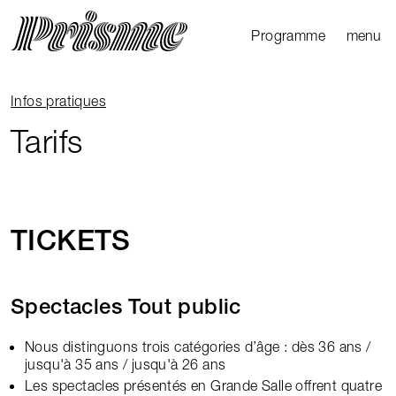
Ouvrir l
Fermer 
Programme
menu
Agenda
Le Mag
Fil d'Ariane
Infos pratiques
Les parcours
Tarifs
Productions
externes
TICKETS
Spectacles Tout public
Nous distinguons trois catégories d’âge : dès 36 ans /
jusqu'à 35 ans / jusqu'à 26 ans
Les spectacles présentés en Grande Salle offrent quatre