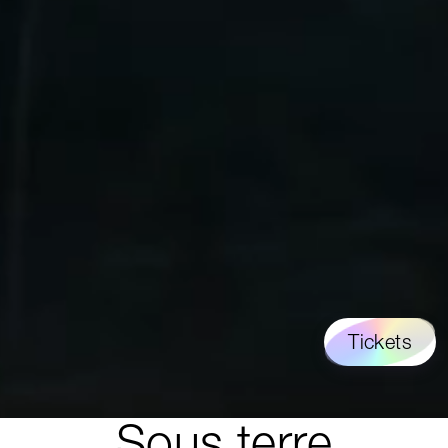
Tickets
© Cédric Chardon
Sous terre