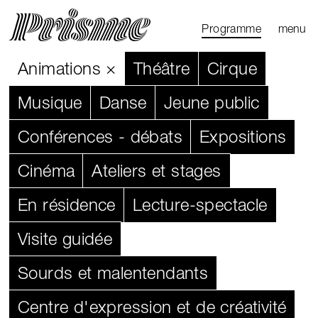
Ouvrir l
Fermer 
Programme
menu
Programme
Agenda
Le Mag
Animations
Théâtre
Cirque
Les parcours
Musique
Danse
Jeune public
Productions
Conférences - débats
Expositions
externes
Cinéma
Ateliers et stages
En résidence
Lecture-spectacle
Visite guidée
Sourds et malentendants
Centre d'expression et de créativité