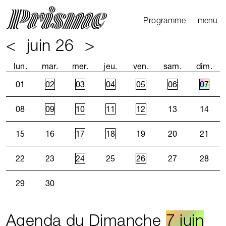
Ouvrir l
Fermer 
Programme
menu
<
juin 26
>
Agenda
Le Mag
lun.
mar.
mer.
jeu.
ven.
sam.
dim.
Les parcours
01
02
03
04
05
06
07
Productions
externes
08
09
10
11
12
13
14
15
16
17
18
19
20
21
22
23
24
25
26
27
28
29
30
Agenda du Dimanche
7 juin