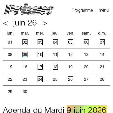
Ouvrir l
Fermer 
Programme
menu
<
juin 26
>
Agenda
Le Mag
lun.
mar.
mer.
jeu.
ven.
sam.
dim.
Les parcours
01
02
03
04
05
06
07
Productions
externes
08
09
10
11
12
13
14
15
16
17
18
19
20
21
22
23
24
25
26
27
28
29
30
Agenda du Mardi
9 juin 2026