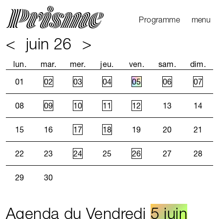
Ouvrir l
Fermer 
Programme
menu
<
juin 26
>
Agenda
Le Mag
lun.
mar.
mer.
jeu.
ven.
sam.
dim.
Les parcours
01
02
03
04
05
06
07
Productions
externes
08
09
10
11
12
13
14
15
16
17
18
19
20
21
22
23
24
25
26
27
28
29
30
Agenda du Vendredi
5 juin