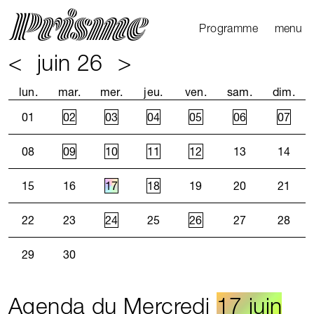
Ouvrir l
Fermer 
Programme
menu
<
juin 26
>
Agenda
Le Mag
lun.
mar.
mer.
jeu.
ven.
sam.
dim.
Les parcours
01
02
03
04
05
06
07
Productions
externes
08
09
10
11
12
13
14
15
16
17
18
19
20
21
22
23
24
25
26
27
28
29
30
Agenda du Mercredi
17 juin