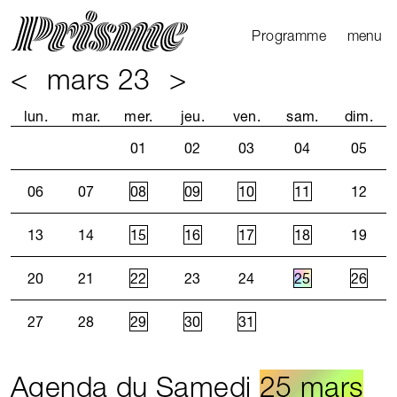
Ouvrir l
Fermer 
Programme
menu
<
mars 23
>
Agenda
Le Mag
lun.
mar.
mer.
jeu.
ven.
sam.
dim.
Les parcours
01
02
03
04
05
Productions
externes
06
07
08
09
10
11
12
13
14
15
16
17
18
19
20
21
22
23
24
25
26
27
28
29
30
31
Agenda du Samedi
25 mars