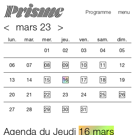
Ouvrir l
Fermer 
Programme
menu
<
mars 23
>
Agenda
Le Mag
lun.
mar.
mer.
jeu.
ven.
sam.
dim.
Les parcours
01
02
03
04
05
Productions
externes
06
07
08
09
10
11
12
13
14
15
16
17
18
19
20
21
22
23
24
25
26
27
28
29
30
31
Agenda du Jeudi
16 mars