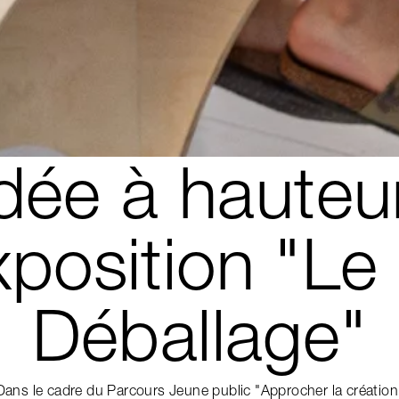
idée à hauteu
xposition "L
Déballage"
Dans le cadre du Parcours Jeune public "Approcher la création