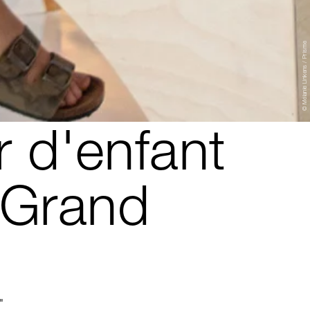
© Mélanie Linkens / Prisme
r d'enfant
e Grand
"