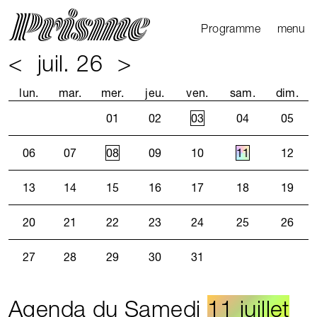
Ouvrir l
Fermer 
Programme
menu
<
juil. 26
>
Agenda
Le Mag
lun.
mar.
mer.
jeu.
ven.
sam.
dim.
Les parcours
01
02
03
04
05
Productions
externes
06
07
08
09
10
11
12
13
14
15
16
17
18
19
20
21
22
23
24
25
26
27
28
29
30
31
Agenda du Samedi
11 juillet