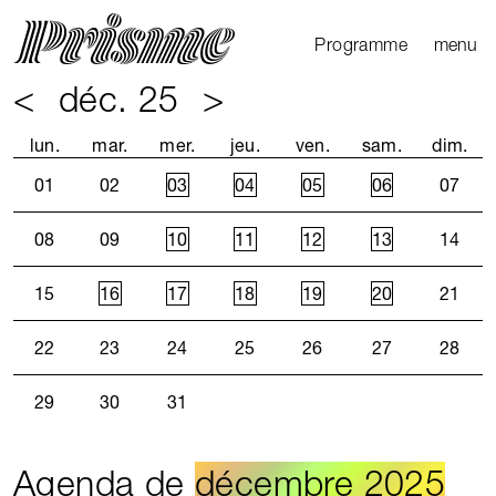
Ouvrir l
Fermer 
Programme
menu
<
déc. 25
>
Agenda
Le Mag
lun.
mar.
mer.
jeu.
ven.
sam.
dim.
Les parcours
01
02
03
04
05
06
07
Productions
externes
08
09
10
11
12
13
14
15
16
17
18
19
20
21
22
23
24
25
26
27
28
29
30
31
Agenda de
décembre 2025