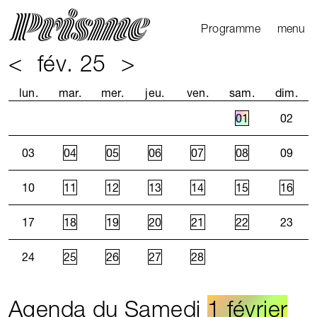
Ouvrir l
Fermer 
Programme
menu
<
fév. 25
>
Agenda
Le Mag
lun.
mar.
mer.
jeu.
ven.
sam.
dim.
Les parcours
01
02
Productions
externes
03
04
05
06
07
08
09
10
11
12
13
14
15
16
17
18
19
20
21
22
23
24
25
26
27
28
Agenda du Samedi
1 février