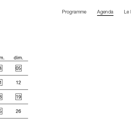
Programme
Agenda
Le
m.
dim.
4
05
1
12
8
19
5
26