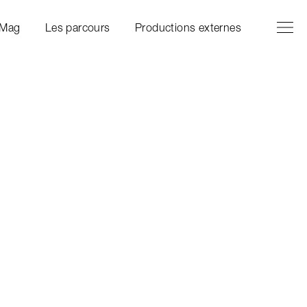
Ouvrir l
Fermer 
 Mag
Les parcours
Productions externes