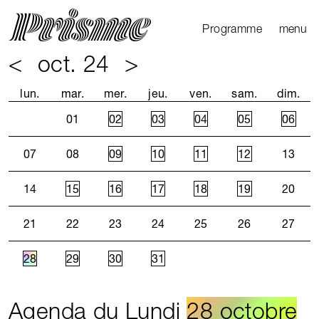
Ouvrir l
Fermer 
Programme
menu
<
oct. 24
>
Agenda
Le Mag
lun.
mar.
mer.
jeu.
ven.
sam.
dim.
Les parcours
01
02
03
04
05
06
Productions
externes
07
08
09
10
11
12
13
14
15
16
17
18
19
20
21
22
23
24
25
26
27
28
29
30
31
Agenda du Lundi
28 octobre