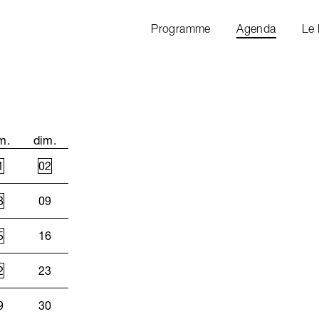
Programme
Agenda
Le
m.
dim.
1
02
8
09
5
16
2
23
9
30