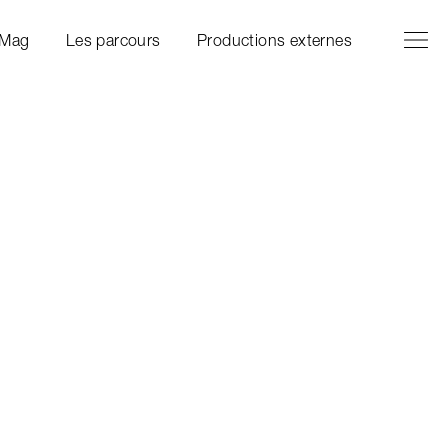
Ouvrir l
Fermer 
 Mag
Les parcours
Productions externes