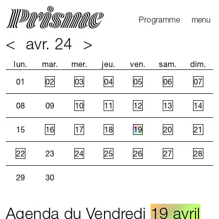
Ouvrir l
Fermer 
Programme
menu
<
avr. 24
>
Agenda
Le Mag
lun.
mar.
mer.
jeu.
ven.
sam.
dim.
Les parcours
01
02
03
04
05
06
07
Productions
externes
08
09
10
11
12
13
14
15
16
17
18
19
20
21
22
23
24
25
26
27
28
29
30
Agenda du Vendredi
19 avril