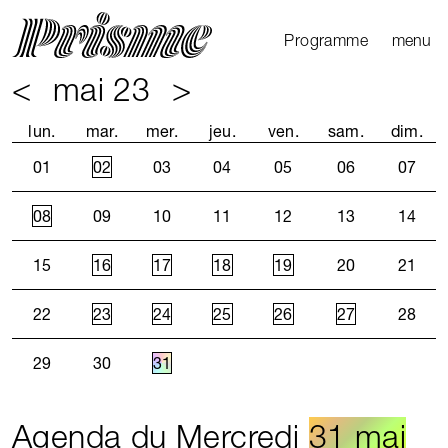
Ouvrir l
Fermer 
Programme
menu
<
mai 23
>
Agenda
Le Mag
lun.
mar.
mer.
jeu.
ven.
sam.
dim.
Les parcours
01
02
03
04
05
06
07
Productions
externes
08
09
10
11
12
13
14
15
16
17
18
19
20
21
22
23
24
25
26
27
28
29
30
31
Agenda du Mercredi
31 mai