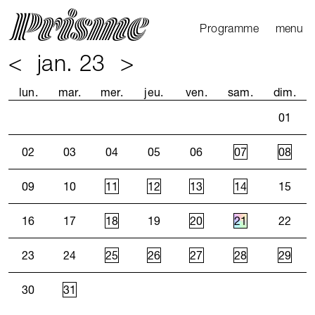
Ouvrir l
Fermer 
Programme
menu
<
jan. 23
>
Agenda
Le Mag
lun.
mar.
mer.
jeu.
ven.
sam.
dim.
Les parcours
01
Productions
externes
02
03
04
05
06
07
08
09
10
11
12
13
14
15
16
17
18
19
20
21
22
23
24
25
26
27
28
29
30
31