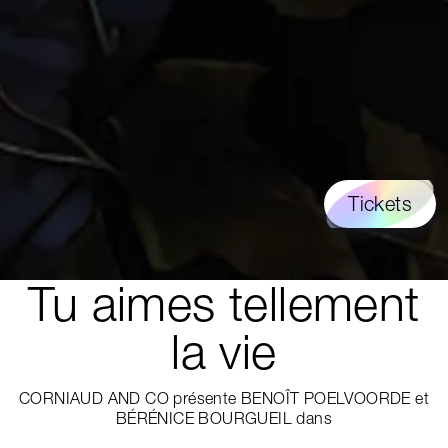
Tickets
Tu aimes tellement
la vie
CORNIAUD AND CO présente BENOÎT POELVOORDE et
BÉRÉNICE BOURGUEIL dans