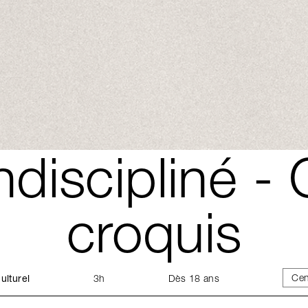
indiscipliné -
croquis
Cen
ulturel
3h
Dès 18 ans