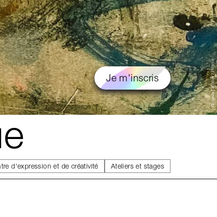
© Stevie Lardoux / Prisme
Je m'inscris
ue
tre d'expression et de créativité
Ateliers et stages
0
31
sept.
01
02
Agenda