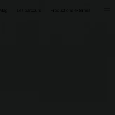
Ouvrir l
Fermer 
 Mag
Les parcours
Productions externes