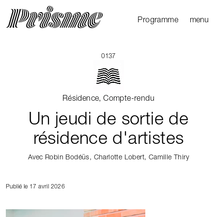
Ouvrir l
Fermer 
Programme
menu
Agenda
Le Mag
0137
Les parcours
Productions
Résidence, Compte-rendu
externes
Un jeudi de sortie de
résidence d'artistes
Avec Robin Bodéüs, Charlotte Lobert, Camille Thiry
Publié le 17 avril 2026