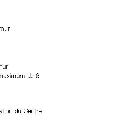
amur
mur
 (maximum de 6
ation du Centre