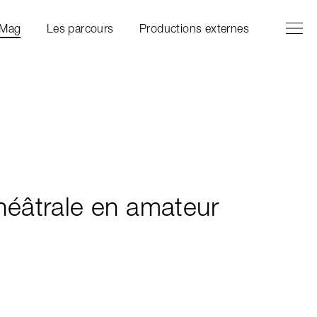
Ouvrir l
Fermer 
 Mag
Les parcours
Productions externes
héâtrale en amateur