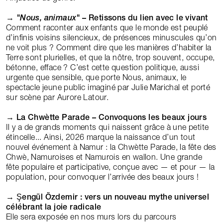
→
"Nous, animaux"
– Retissons du lien avec le vivant
Comment raconter aux enfants que le monde est peuplé
d’infinis voisins silencieux, de présences minuscules qu’on
ne voit plus ? Comment dire que les manières d’habiter la
Terre sont plurielles, et que la nôtre, trop souvent, occupe,
bétonne, efface ? C’est cette question politique, aussi
urgente que sensible, que porte Nous, animaux, le
spectacle jeune public imaginé par Julie Marichal et porté
sur scène par Aurore Latour.
→
La Chwètte Parade – Convoquons les beaux jours
Il y a de grands moments qui naissent grâce à une petite
étincelle... Ainsi, 2026 marque la naissance d’un tout
nouvel événement à Namur : la Chwètte Parade, la fête des
Chwè, Namuroises et Namurois en wallon. Une grande
fête populaire et participative, conçue avec — et pour — la
population, pour convoquer l’arrivée des beaux jours !
→
Şengül Özdemir : vers un nouveau mythe universel
célébrant la joie radicale
Elle sera exposée en nos murs lors du parcours