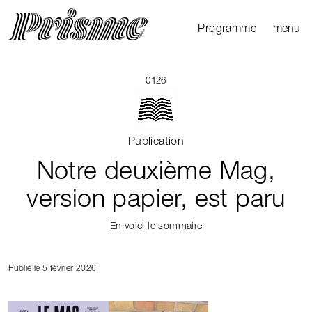
Ouvrir l
Fermer 
Programme
menu
Agenda
Le Mag
0126
Les parcours
Productions
Publication
externes
Notre deuxième Mag,
version papier, est paru
En voici le sommaire
Publié le 5 février 2026