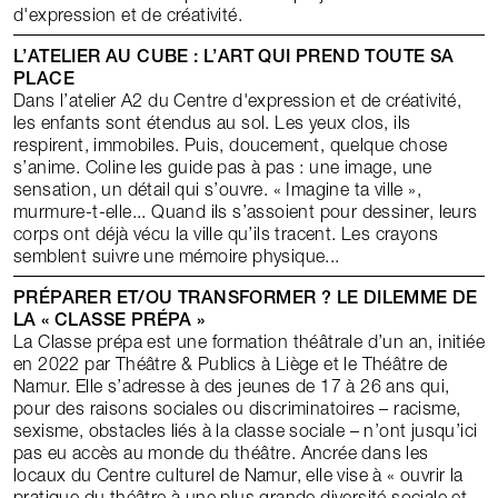
d'expression et de créativité.
L’ATELIER AU CUBE : L’ART QUI PREND TOUTE SA
PLACE
Dans l’atelier A2 du Centre d'expression et de créativité,
les enfants sont étendus au sol. Les yeux clos, ils
respirent, immobiles. Puis, doucement, quelque chose
s’anime. Coline les guide pas à pas : une image, une
sensation, un détail qui s’ouvre. « Imagine ta ville »,
murmure-t-elle... Quand ils s’assoient pour dessiner, leurs
corps ont déjà vécu la ville qu’ils tracent. Les crayons
semblent suivre une mémoire physique...
PRÉPARER ET/OU TRANSFORMER ? LE DILEMME DE
LA « CLASSE PRÉPA »
La Classe prépa est une formation théâtrale d’un an, initiée
en 2022 par Théâtre & Publics à Liège et le Théâtre de
Namur. Elle s’adresse à des jeunes de 17 à 26 ans qui,
pour des raisons sociales ou discriminatoires – racisme,
sexisme, obstacles liés à la classe sociale – n’ont jusqu’ici
pas eu accès au monde du théâtre. Ancrée dans les
locaux du Centre culturel de Namur, elle vise à « ouvrir la
pratique du théâtre à une plus grande diversité sociale et