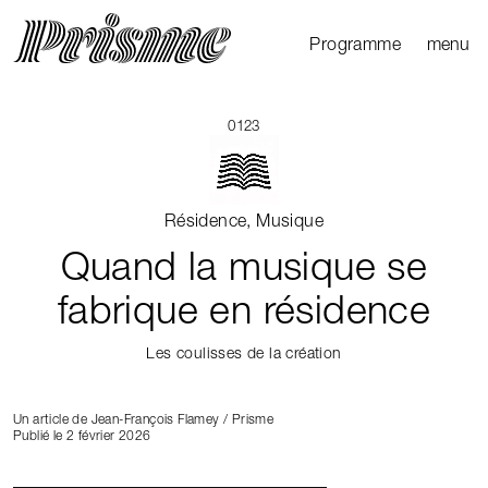
Ouvrir l
Fermer 
Programme
menu
Agenda
Le Mag
0123
Les parcours
Productions
Résidence, Musique
externes
Quand la musique se
fabrique en résidence
Les coulisses de la création
Un article de Jean-François Flamey / Prisme
Publié le 2 février 2026