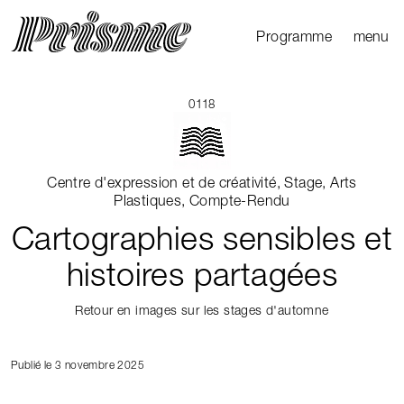
Ouvrir l
Fermer 
Programme
menu
Agenda
Le Mag
0118
Les parcours
Productions
Centre d'expression et de créativité, Stage, Arts
externes
Plastiques, Compte-Rendu
Cartographies sensibles et
histoires partagées
Retour en images sur les stages d'automne
Publié le 3 novembre 2025