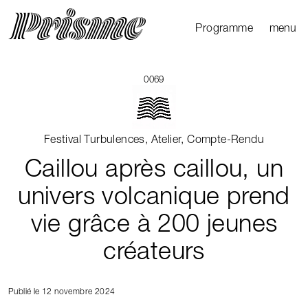
Ouvrir l
Fermer 
Programme
menu
Agenda
Le Mag
0069
Les parcours
Productions
Festival Turbulences, Atelier, Compte-Rendu
externes
Caillou après caillou, un
univers volcanique prend
vie grâce à 200 jeunes
créateurs
Publié le 12 novembre 2024