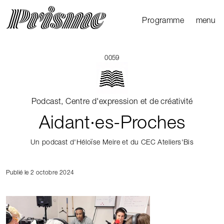
Ouvrir l
Fermer 
Programme
menu
Agenda
Le Mag
0059
Les parcours
Productions
Podcast, Centre d'expression et de créativité
externes
Aidant∙es-Proches
Un podcast d'Héloïse Meire et du CEC Ateliers'Bis
Publié le 2 octobre 2024