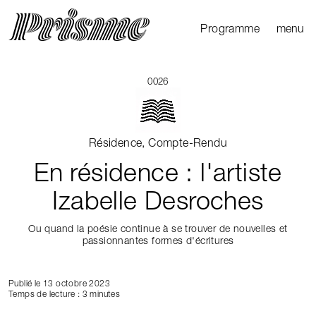
Ouvrir l
Fermer 
Programme
menu
Agenda
Le Mag
0026
Les parcours
Productions
Résidence, Compte-Rendu
externes
En résidence : l'artiste
Izabelle Desroches
Ou quand la poésie continue à se trouver de nouvelles et
passionnantes formes d'écritures
Publié le 13 octobre 2023
Temps de lecture : 3 minutes