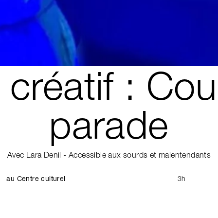
 créatif : Co
parade
Avec Lara Denil - Accessible aux sourds et malentendants
au Centre culturel
3h
19
20
21
22
23
24
25
26
27
28
29
30
3
 Lara Denil (
Abracadabrol
), venez créer une couro